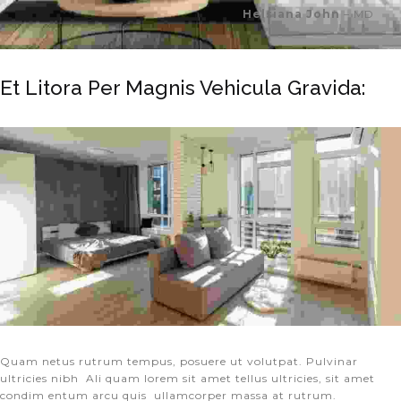
Helsiana John
– MD
Et Litora Per Magnis Vehicula Gravida:
Quam netus rutrum tempus, posuere ut volutpat. Pulvinar
ultricies nibh Ali quam lorem sit amet tellus ultricies, sit amet
condim entum arcu quis ullamcorper massa at rutrum.