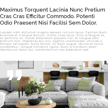
Maximus Torquent Lacinia Nunc Pretium 
Cras Cras Efficitur Commodo. Potenti 
Odio Praesent Nisi Facilisi Sem Dolor.
Laoreet nibh dictumst magnis aenean rutrum lacus. Facilisis diam
euismod at tristique dictum, mollis vitae lacus. Duis id feugiat ex,
ac porttitor ex. Donec bibendum posuere nisl, ac congue odio
pretium non. Maecenas dui orci, sagittis ullamcorper ultricies a,
tempor vel sapien. Nulla facilisi. Ut diam augue, lacinia et tortor
consectetur, congue tincidunt ligula. Nunc a tincidunt dolor.
Vestibulum dolor dui, condimentum nec bibendum sed.
Consectetur lobortis lacinia torquent maximus semper
laoreet himenaeos. Ut ut augue id ex vehicula fermentum
quis sit amet felis. Duis sit ametfaucibus porta.aptent
varius himenaeos.at tristique dictum, mollis vitae lacus.