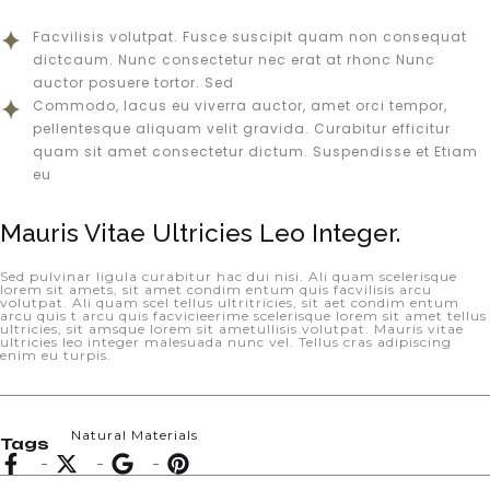
Facvilisis volutpat. Fusce suscipit quam non consequat
dictcaum. Nunc consectetur nec erat at rhonc Nunc
auctor posuere tortor. Sed
Commodo, lacus eu viverra auctor, amet orci tempor,
pellentesque aliquam velit gravida. Curabitur efficitur
quam sit amet consectetur dictum. Suspendisse et Etiam
eu
Mauris Vitae Ultricies Leo Integer.
Sed pulvinar ligula curabitur hac dui nisi. Ali quam scelerisque
lorem sit amets, sit amet condim entum quis facvilisis arcu
volutpat. Ali quam scel tellus ultritricies, sit aet condim entum
arcu quis t arcu quis facvicieerime scelerisque lorem sit amet tellus
ultricies, sit amsque lorem sit ametullisis volutpat. Mauris vitae
ultricies leo integer malesuada nunc vel. Tellus cras adipiscing
enim eu turpis.
Natural Materials
Tags