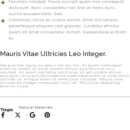
Facvilisis volutpat. Fusce suscipit quam non consequat
dictcaum. Nunc consectetur nec erat at rhonc Nunc
auctor posuere tortor. Sed
Commodo, lacus eu viverra auctor, amet orci tempor,
pellentesque aliquam velit gravida. Curabitur efficitur
quam sit amet consectetur dictum. Suspendisse et Etiam
eu
Mauris Vitae Ultricies Leo Integer.
Sed pulvinar ligula curabitur hac dui nisi. Ali quam scelerisque
lorem sit amets, sit amet condim entum quis facvilisis arcu
volutpat. Ali quam scel tellus ultritricies, sit aet condim entum
arcu quis t arcu quis facvicieerime scelerisque lorem sit amet tellus
ultricies, sit amsque lorem sit ametullisis volutpat. Mauris vitae
ultricies leo integer malesuada nunc vel. Tellus cras adipiscing
enim eu turpis.
Natural Materials
Tags