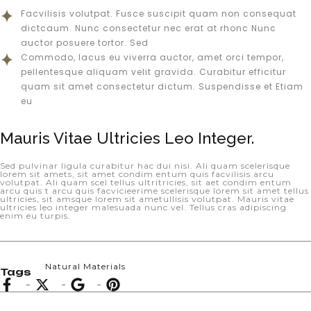
Facvilisis volutpat. Fusce suscipit quam non consequat
dictcaum. Nunc consectetur nec erat at rhonc Nunc
auctor posuere tortor. Sed
Commodo, lacus eu viverra auctor, amet orci tempor,
pellentesque aliquam velit gravida. Curabitur efficitur
quam sit amet consectetur dictum. Suspendisse et Etiam
eu
Mauris Vitae Ultricies Leo Integer.
Sed pulvinar ligula curabitur hac dui nisi. Ali quam scelerisque
lorem sit amets, sit amet condim entum quis facvilisis arcu
volutpat. Ali quam scel tellus ultritricies, sit aet condim entum
arcu quis t arcu quis facvicieerime scelerisque lorem sit amet tellus
ultricies, sit amsque lorem sit ametullisis volutpat. Mauris vitae
ultricies leo integer malesuada nunc vel. Tellus cras adipiscing
enim eu turpis.
Natural Materials
Tags