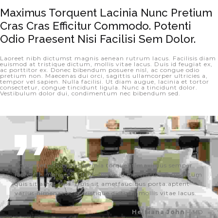
Maximus Torquent Lacinia Nunc Pretium 
Cras Cras Efficitur Commodo. Potenti 
Odio Praesent Nisi Facilisi Sem Dolor.
Laoreet nibh dictumst magnis aenean rutrum lacus. Facilisis diam
euismod at tristique dictum, mollis vitae lacus. Duis id feugiat ex,
ac porttitor ex. Donec bibendum posuere nisl, ac congue odio
pretium non. Maecenas dui orci, sagittis ullamcorper ultricies a,
tempor vel sapien. Nulla facilisi. Ut diam augue, lacinia et tortor
consectetur, congue tincidunt ligula. Nunc a tincidunt dolor.
Vestibulum dolor dui, condimentum nec bibendum sed.
Consectetur lobortis lacinia torquent maximus semper
laoreet himenaeos. Ut ut augue id ex vehicula fermentum
quis sit amet felis. Duis sit ametfaucibus porta.aptent
varius himenaeos.at tristique dictum, mollis vitae lacus.
Helsiana John
– MD