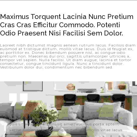
Maximus Torquent Lacinia Nunc Pretium 
Cras Cras Efficitur Commodo. Potenti 
Odio Praesent Nisi Facilisi Sem Dolor.
Laoreet nibh dictumst magnis aenean rutrum lacus. Facilisis diam
euismod at tristique dictum, mollis vitae lacus. Duis id feugiat ex,
ac porttitor ex. Donec bibendum posuere nisl, ac congue odio
pretium non. Maecenas dui orci, sagittis ullamcorper ultricies a,
tempor vel sapien. Nulla facilisi. Ut diam augue, lacinia et tortor
consectetur, congue tincidunt ligula. Nunc a tincidunt dolor.
Vestibulum dolor dui, condimentum nec bibendum sed.
Consectetur lobortis lacinia torquent maximus semper
laoreet himenaeos. Ut ut augue id ex vehicula fermentum
quis sit amet felis. Duis sit ametfaucibus porta.aptent
varius himenaeos.at tristique dictum, mollis vitae lacus.