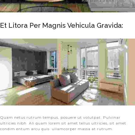
Helsiana John
– MD
Et Litora Per Magnis Vehicula Gravida:
Quam netus rutrum tempus, posuere ut volutpat. Pulvinar
ultricies nibh Ali quam lorem sit amet tellus ultricies, sit amet
condim entum arcu quis ullamcorper massa at rutrum.